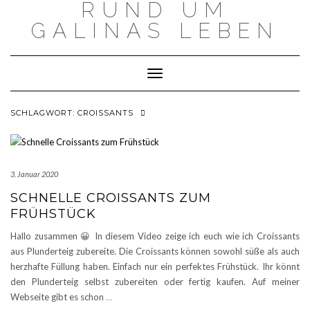
RUND UM
Skip
to
GALINAS LEBEN
content
Toggle Navigation
SCHLAGWORT:
CROISSANTS
3. Januar 2020
SCHNELLE CROISSANTS ZUM
FRÜHSTÜCK
Hallo zusammen 😀 In diesem Video zeige ich euch wie ich Croissants
aus Plunderteig zubereite. Die Croissants können sowohl süße als auch
herzhafte Füllung haben. Einfach nur ein perfektes Frühstück. Ihr könnt
den Plunderteig selbst zubereiten oder fertig kaufen. Auf meiner
Webseite gibt es schon
…