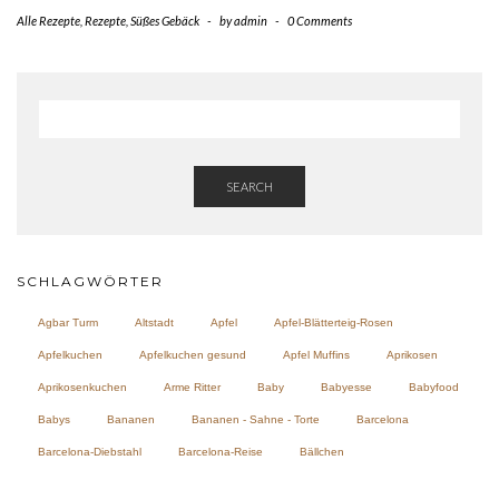
Alle Rezepte
,
Rezepte
,
Süßes Gebäck
-
by
admin
-
0 Comments
SEARCH
SCHLAGWÖRTER
Agbar Turm
Altstadt
Apfel
Apfel-Blätterteig-Rosen
Apfelkuchen
Apfelkuchen gesund
Apfel Muffins
Aprikosen
Aprikosenkuchen
Arme Ritter
Baby
Babyesse
Babyfood
Babys
Bananen
Bananen - Sahne - Torte
Barcelona
Barcelona-Diebstahl
Barcelona-Reise
Bällchen