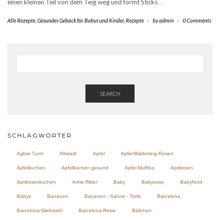
einen kleinen Teil von dem Teig weg und formt Sticks
…
Alle Rezepte
,
Gesundes Gebäck für Babys und Kinder
,
Rezepte
-
by
admin
-
0 Comments
SEARCH
SCHLAGWÖRTER
Agbar Turm
Altstadt
Apfel
Apfel-Blätterteig-Rosen
Apfelkuchen
Apfelkuchen gesund
Apfel Muffins
Aprikosen
Aprikosenkuchen
Arme Ritter
Baby
Babyesse
Babyfood
Babys
Bananen
Bananen - Sahne - Torte
Barcelona
Barcelona-Diebstahl
Barcelona-Reise
Bällchen