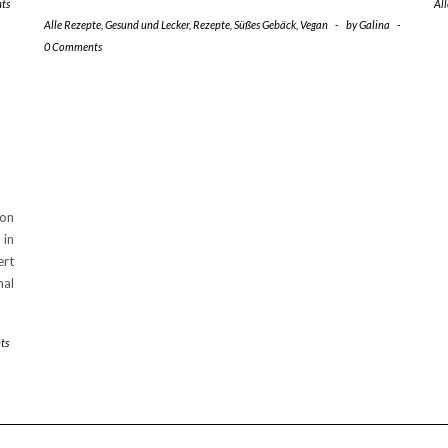
ts
Al
Alle Rezepte
,
Gesund und Lecker
,
Rezepte
,
Süßes Gebäck
,
Vegan
-
by
Galina
-
0 Comments
von
 in
ert
mal
ts