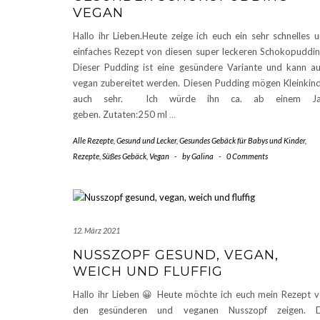
VEGAN
Hallo ihr Lieben.Heute zeige ich euch ein sehr schnelles 
einfaches Rezept von diesen super leckeren Schokopuddin
Dieser Pudding ist eine gesündere Variante und kann a
vegan zubereitet werden. Diesen Pudding mögen Kleinkin
auch sehr. Ich würde ihn ca. ab einem Ja
geben. Zutaten:250 ml
…
Alle Rezepte
,
Gesund und Lecker
,
Gesundes Gebäck für Babys und Kinder
,
Rezepte
,
Süßes Gebäck
,
Vegan
-
by
Galina
-
0 Comments
12. März 2021
NUSSZOPF GESUND, VEGAN,
WEICH UND FLUFFIG
Hallo ihr Lieben 😀 Heute möchte ich euch mein Rezept 
den gesünderen und veganen Nusszopf zeigen. D