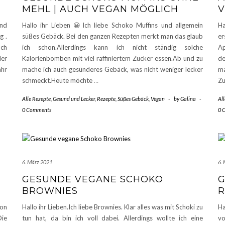
MEHL | AUCH VEGAN MÖGLICH
und
Hallo ihr Lieben 😀Ich liebe Schoko Muffins und allgemein
Ha
g .
süßes Gebäck. Bei den ganzen Rezepten merkt man das glaub
er
uch
ich schon.Allerdings kann ich nicht ständig solche
Ap
der
Kalorienbomben mit viel raffiniertem Zucker essen.Ab und zu
d
hr
mache ich auch gesünderes Gebäck, was nicht weniger lecker
ma
schmeckt.Heute möchte
…
Zu
Alle Rezepte
,
Gesund und Lecker
,
Rezepte
,
Süßes Gebäck
,
Vegan
-
by
Galina
-
Al
0 Comments
0 
6. März 2021
6.
GESUNDE VEGANE SCHOKO
G
BROWNIES
R
von
Hallo ihr Lieben.Ich liebe Brownies. Klar alles was mit Schoki zu
Ha
ie
tun hat, da bin ich voll dabei. Allerdings wollte ich eine
vo