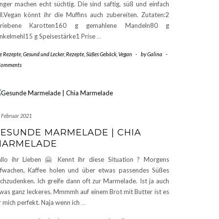
nger machen echt süchtig. Die sind saftig, süß und einfach
ll.Vegan könnt ihr die Muffins auch zubereiten. Zutaten:2
eriebene Karotten160 g gemahlene Mandeln80 g
nkelmehl15 g Speisestärke1 Prise
…
le Rezepte
,
Gesund und Lecker
,
Rezepte
,
Süßes Gebäck
,
Vegan
-
by
Galina
-
Comments
. Februar 2021
ESUNDE MARMELADE | CHIA
MARMELADE
llo ihr Lieben 🤗 Kennt ihr diese Situation ? Morgens
fwachen, Kaffee holen und über etwas passendes Süßes
chzudenken. Ich greife dann oft zur Marmelade. Ist ja auch
was ganz leckeres. Mmmmh auf einem Brot mit Butter ist es
r mich perfekt. Naja wenn ich
…