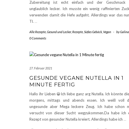
Zubereitung ist echt einfach und der Geschmack i
unglaublich lecker. Ich musste ein wenig raffinierten Zuc
verwenden damit die Hefe aufgeht. Allerdings war das nu
Tl.
…
Alle Rezepte
,
Gesund und Lecker
,
Rezepte
,
Süßes Gebäck
,
Vegan
-
by
Galina
0 Comments
27. Februar 2021
GESUNDE VEGANE NUTELLA IN 1
MINUTE FERTIG
Hallo ihr Lieben 😀Ich liebe ganz arg Nutella. Ich könnte di
morgens, mittags und abends essen. Ich weiß voll 
ungesunde aber Mega leckere Zeug. Ich habe schon 
versucht von dieser Sucht wegzukommen.Da habe ich 
Rezept von gesunder Nutella kreiert. Allerdings habe ich
…