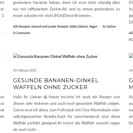
st
gesündere Variante haben, denn ich esse nicht ständig alles
Di
ker
nur mit raffiniertem Zucker.Ab und zu etwas gesünderes zu
to
r 1
essen schadet mir nicht.(Hi,hi)Diese Brownies
…
g
Di
Alle Rezepte
,
Gesund und Lecker
,
Rezepte
,
Süßes Gebäck
,
Vegan
-
by
Galina
-
-
0 Comments
Al
0 
25. Februar 2021
24
GESUNDE BANANEN-DINKEL
G
WAFFELN OHNE ZUCKER
ese
Hallo ihr Lieben 😀Heute möchte ich euch ein Rezept von
Ha
das
diesen sehr leckeren und auch noch gesunden Waffeln zeigen.
au
mal
Gerne esse ich diese zum Frühstück mit Chia-Marmelade oder
na
ein
selbstgemachter Nutella.Auch für zwischendurch sind diese
et
Waffeln perfekt geeignet.Ihr könnt die Waffeln sowohl vegan
fü
als auch nicht
…