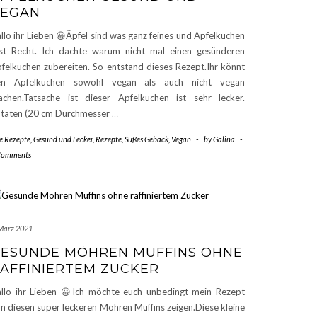
VEGAN
llo ihr Lieben 😀Äpfel sind was ganz feines und Apfelkuchen
st Recht. Ich dachte warum nicht mal einen gesünderen
felkuchen zubereiten. So entstand dieses Rezept.Ihr könnt
en Apfelkuchen sowohl vegan als auch nicht vegan
chen.Tatsache ist dieser Apfelkuchen ist sehr lecker.
taten (20 cm Durchmesser
…
le Rezepte
,
Gesund und Lecker
,
Rezepte
,
Süßes Gebäck
,
Vegan
-
by
Galina
-
Comments
 März 2021
ESUNDE MÖHREN MUFFINS OHNE
AFFINIERTEM ZUCKER
llo ihr Lieben 😀Ich möchte euch unbedingt mein Rezept
n diesen super leckeren Möhren Muffins zeigen.Diese kleine