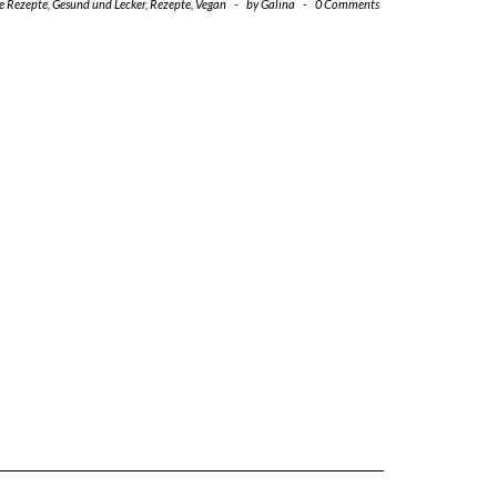
le Rezepte
,
Gesund und Lecker
,
Rezepte
,
Vegan
-
by
Galina
-
0 Comments