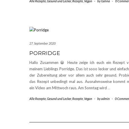
Alle Rezepte
,
Gesund und Lecker
,
Rezepte
,
Vegan
-
by
Galina
-
0 Commen
27. September 2020
PORRIDGE
Hallo Zusammen 😀 Heute zeige ich euch ein Rezept 
meinem Lieblings Porridge. Das ist sooo lecker und einfach
der Zubereitung aber vor allem auch sehr gesund. Probi
das Rezept unbedingt mal aus. Ausnahmsweise kommt 
ein Video am Mittwoch raus. Am Sonntag wird
…
Alle Rezepte
,
Gesund und Lecker
,
Rezepte
,
Vegan
-
by
admin
-
0 Commen