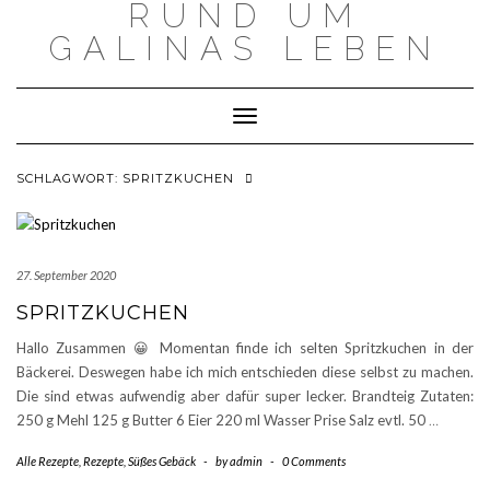
RUND UM
Skip
to
GALINAS LEBEN
content
Toggle Navigation
SCHLAGWORT:
SPRITZKUCHEN
27. September 2020
SPRITZKUCHEN
Hallo Zusammen 😀 Momentan finde ich selten Spritzkuchen in der
Bäckerei. Deswegen habe ich mich entschieden diese selbst zu machen.
Die sind etwas aufwendig aber dafür super lecker. Brandteig Zutaten:
250 g Mehl 125 g Butter 6 Eier 220 ml Wasser Prise Salz evtl. 50
…
Alle Rezepte
,
Rezepte
,
Süßes Gebäck
-
by
admin
-
0 Comments