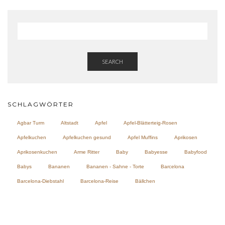
SEARCH
SCHLAGWÖRTER
Agbar Turm
Altstadt
Apfel
Apfel-Blätterteig-Rosen
Apfelkuchen
Apfelkuchen gesund
Apfel Muffins
Aprikosen
Aprikosenkuchen
Arme Ritter
Baby
Babyesse
Babyfood
Babys
Bananen
Bananen - Sahne - Torte
Barcelona
Barcelona-Diebstahl
Barcelona-Reise
Bällchen