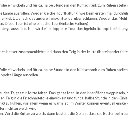
olie einwickeln und für ca. halbe Stunde in den Kühlschrank zum Ruhen stellen
Länge ausrollen. Wieder gleiche Tour(Faltung) wie beim ersten mal durchführe
enklebt. Danach das andere Teig-drittel darüber schlagen. Wieder das Mehl we
n. Diese Tour ist eine einfache Tour(Einfache Faltung)
Länge ausrollen. Nun wird eine doppelte Tour durchgeführt(doppelte Faltung)
t es besser zusammenklebt und dann den Teig in der Mitte übereinander falte
olie einwickeln und für ca. halbe Stunde in den Kühlschrank zum Ruhen stellen
oppelte Länge ausrollen.
ttel des Teiges zur Mitte falten. Das ganze Mehl in der Innenfläche wegpinse
 Teig in die Frischhaltefolie einwickeln und für ca. halbe Stunde in den Kühlsc
ung) zu kühlen, vor allem wenn es warm ist. Im Winter können eventuell einig
ter nicht zu weich wird.
n. Wird die Butter zu weich, dann besteht die Gefahr, dass die Butter beim 