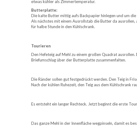
etwas kühler als Zimmertemperatur.
Butterplatte:
Die kalte Butter mittig aufs Backpapier hinlegen und um di
Als nächstes mit einem Ausrollstab die Butter da ausrollen,
für halbe Stunde in den Kühlschrank.
Tourieren
Den Hefeteig auf Mehl zu einem großen Quadrat ausrollen. Di
Briefumschlag über der Butterplatte zusammenfalten.
Die Ränder sollen gut festgedrückt werden. Den Teig in Frisc
Nach der kühlen Ruhezeit, den Teig aus dem Kühlschrank ra
Es entsteht ein langer Rechteck. Jetzt beginnt die erste Tour 
Das ganze Mehl in der Innenfläche wegpinseln, damit es be