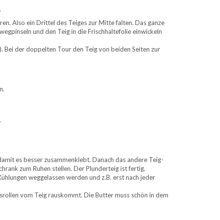
.
n. Also ein Drittel des Teiges zur Mitte falten. Das ganze
gpinseln und den Teig in die Frischhaltefolie einwickeln
. Bei der doppelten Tour den Teig von beiden Seiten zur
n.
.
ln, damit es besser zusammenklebt. Danach das andere Teig-
hrank zum Ruhen stellen. Der Plunderteig ist fertig.
e Kühlungen weggelassen werden und z.B. erst nach jeder
ausrollen vom Teig rauskommt. Die Butter muss schön in dem