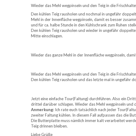
Wieder das Mehl wegpinseln und den Teig in die Frischhaltef
Den kühlen Teig rausholen und nochmal in ungefähr doppelte 
Mehl in der Innenfläche wegpinseln, damit es besser zusamm
und für ca. halbe Stunde in den Kühlschrank zum Ruhen stelle
Den kühlen Teig rausholen und wieder in ungefähr doppelte 
Mitte einschlagen.
Wieder das ganze Mehl in der Innenfläche wegpinseln, dami
Wieder das Mehl wegpinseln und den Teig in die Frischhaltef
Den kühlen Teig rausholen und das letzte mal in ungefähr d
Jetzt eine einfache Tour(Faltung) durchführen. Also ein Dri
drittel darüber schlagen. Wieder das Mehl wegpinseln und den
Anmerkung:
Ich rate euch tatsächlich nach jeder Tour(Falt
zweiter Faltung kühlen. In diesem Fall aufpassen das die But
Die Butterplatte muss nämlich immer kalt verarbeitet werde
Teig drinnen bleiben.
Liebe Grüße