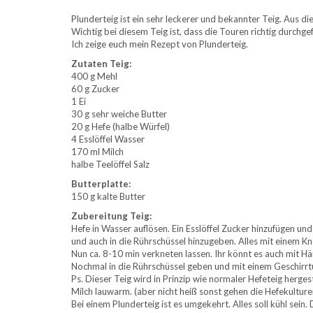
Plunderteig ist ein sehr leckerer und bekannter Teig. Aus d
Wichtig bei diesem Teig ist, dass die Touren richtig durchge
Ich zeige euch mein Rezept von Plunderteig.
Zutaten Teig:
400 g Mehl
60 g Zucker
1 Ei
30 g sehr weiche Butter
20 g Hefe (halbe Würfel)
4 Esslöffel Wasser
170 ml Milch
halbe Teelöffel Salz
Butterplatte:
150 g kalte Butter
Zubereitung Teig:
Hefe in Wasser auflösen. Ein Esslöffel Zucker hinzufügen u
und auch in die Rührschüssel hinzugeben. Alles mit einem K
Nun ca. 8-10 min verkneten lassen. Ihr könnt es auch mit H
Nochmal in die Rührschüssel geben und mit einem Geschirrtu
Ps. Dieser Teig wird in Prinzip wie normaler Hefeteig herges
Milch lauwarm. (aber nicht heiß sonst gehen die Hefekultur
Bei einem Plunderteig ist es umgekehrt. Alles soll kühl se