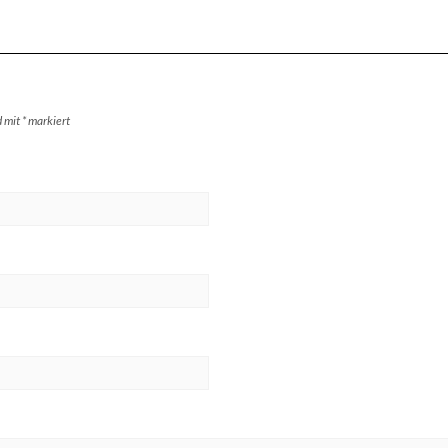
d mit
*
markiert