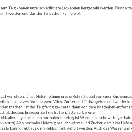
iesem Teig können unterschiedlichste Leckereien hergestellt werden. Plundert
führt werden und das der Teig schön kühl bleibt.
nd gut verrühren. Diese Hefemischung in eine Rührschüssel von einer Küchenma
nethaken kurz verrühren lassen. Milch, Zucker und Ei dazugeben und wieder kur
änden machen. Ist der Teig fertig geknetet, dann von dem Knethaken entfernen
ch abdecken. In dieser Zeit die Butterplatte vorbereiten.
tellt, allerdings bei einem normalen Hefeteig ist Wärme ein sehr wichtiger Fak
en kaputt) Also normaler Hefeteig braucht wärme und Zucker, damit die Hefe a
in. Das Ei kann direkt aus dem Kühlschrank geholt werden. Auch das Wasser un