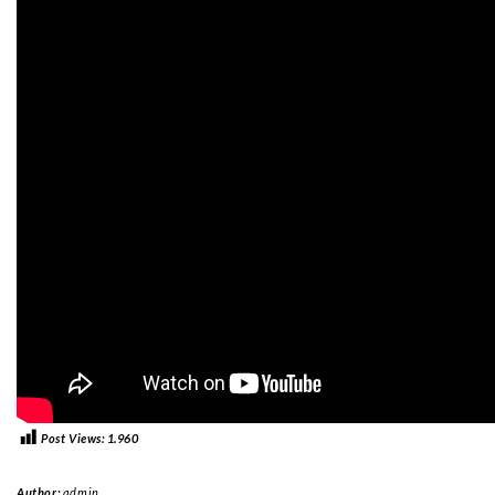
Post Views:
1.960
Author:
admin