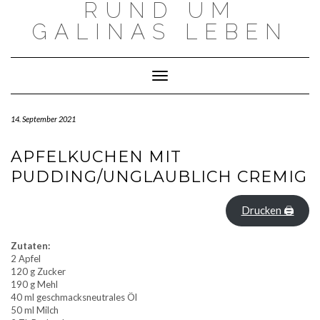
RUND UM
Skip
to
GALINAS LEBEN
content
Toggle Navigation
14. September 2021
APFELKUCHEN MIT
PUDDING/UNGLAUBLICH CREMIG
Drucken 🖨
Zutaten:
2 Apfel
120 g Zucker
190 g Mehl
40 ml geschmacksneutrales Öl
50 ml Milch