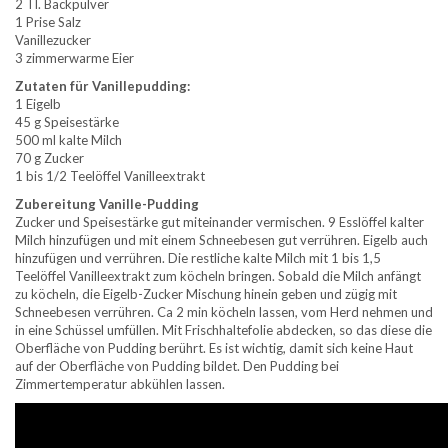
2 Tl. Backpulver
1 Prise Salz
Vanillezucker
3 zimmerwarme Eier
Zutaten für Vanillepudding:
1 Eigelb
45 g Speisestärke
500 ml kalte Milch
70 g Zucker
1 bis 1/2 Teelöffel Vanilleextrakt
Zubereitung Vanille-Pudding
Zucker und Speisestärke gut miteinander vermischen. 9 Esslöffel kalter
Milch hinzufügen und mit einem Schneebesen gut verrühren. Eigelb auch
hinzufügen und verrühren. Die restliche kalte Milch mit 1 bis 1,5
Teelöffel Vanilleextrakt zum köcheln bringen. Sobald die Milch anfängt
zu köcheln, die Eigelb-Zucker Mischung hinein geben und zügig mit
Schneebesen verrühren. Ca 2 min köcheln lassen, vom Herd nehmen und
in eine Schüssel umfüllen. Mit Frischhaltefolie abdecken, so das diese die
Oberfläche von Pudding berührt. Es ist wichtig, damit sich keine Haut
auf der Oberfläche von Pudding bildet. Den Pudding bei
Zimmertemperatur abkühlen lassen.