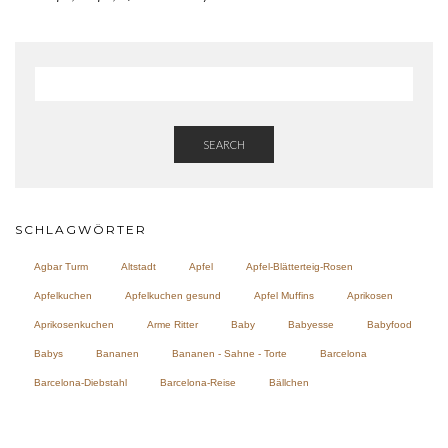
SEARCH
SCHLAGWÖRTER
Agbar Turm
Altstadt
Apfel
Apfel-Blätterteig-Rosen
Apfelkuchen
Apfelkuchen gesund
Apfel Muffins
Aprikosen
Aprikosenkuchen
Arme Ritter
Baby
Babyesse
Babyfood
Babys
Bananen
Bananen - Sahne - Torte
Barcelona
Barcelona-Diebstahl
Barcelona-Reise
Bällchen