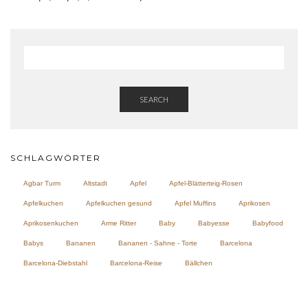
SEARCH
SCHLAGWÖRTER
Agbar Turm
Altstadt
Apfel
Apfel-Blätterteig-Rosen
Apfelkuchen
Apfelkuchen gesund
Apfel Muffins
Aprikosen
Aprikosenkuchen
Arme Ritter
Baby
Babyesse
Babyfood
Babys
Bananen
Bananen - Sahne - Torte
Barcelona
Barcelona-Diebstahl
Barcelona-Reise
Bällchen