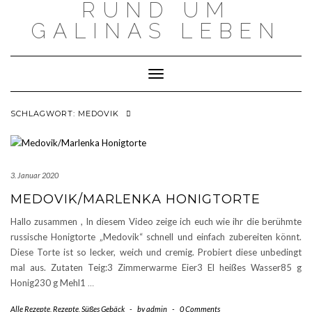
RUND UM
Skip
to
GALINAS LEBEN
content
Toggle Navigation
SCHLAGWORT:
MEDOVIK
3. Januar 2020
MEDOVIK/MARLENKA HONIGTORTE
Hallo zusammen , In diesem Video zeige ich euch wie ihr die berühmte
russische Honigtorte „Medovik“ schnell und einfach zubereiten könnt.
Diese Torte ist so lecker, weich und cremig. Probiert diese unbedingt
mal aus. Zutaten Teig:3 Zimmerwarme Eier3 El heißes Wasser85 g
Honig230 g Mehl1
…
Alle Rezepte
,
Rezepte
,
Süßes Gebäck
-
by
admin
-
0 Comments