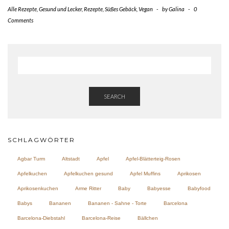
Alle Rezepte
,
Gesund und Lecker
,
Rezepte
,
Süßes Gebäck
,
Vegan
-
by
Galina
-
0
Comments
SEARCH
SCHLAGWÖRTER
Agbar Turm
Altstadt
Apfel
Apfel-Blätterteig-Rosen
Apfelkuchen
Apfelkuchen gesund
Apfel Muffins
Aprikosen
Aprikosenkuchen
Arme Ritter
Baby
Babyesse
Babyfood
Babys
Bananen
Bananen - Sahne - Torte
Barcelona
Barcelona-Diebstahl
Barcelona-Reise
Bällchen