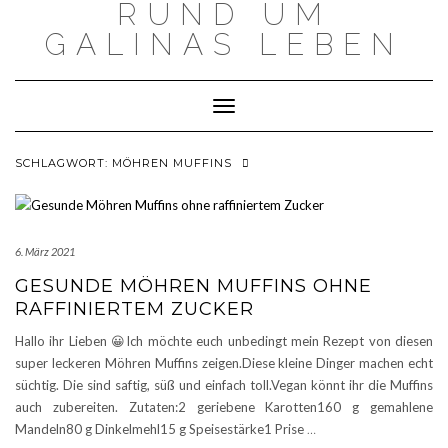
RUND UM
Skip
to
GALINAS LEBEN
content
Toggle Navigation
SCHLAGWORT:
MÖHREN MUFFINS
6. März 2021
GESUNDE MÖHREN MUFFINS OHNE
RAFFINIERTEM ZUCKER
Hallo ihr Lieben 😀Ich möchte euch unbedingt mein Rezept von diesen
super leckeren Möhren Muffins zeigen.Diese kleine Dinger machen echt
süchtig. Die sind saftig, süß und einfach toll.Vegan könnt ihr die Muffins
auch zubereiten. Zutaten:2 geriebene Karotten160 g gemahlene
Mandeln80 g Dinkelmehl15 g Speisestärke1 Prise
…