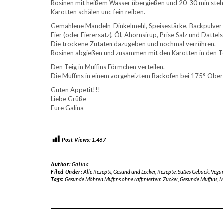
Rosinen mit heißem Wasser übergießen und 20-30 min steh
Karotten schälen und fein reiben.
Gemahlene Mandeln, Dinkelmehl, Speisestärke, Backpulver 
Eier (oder Eierersatz), Öl, Ahornsirup, Prise Salz und Datte
Die trockene Zutaten dazugeben und nochmal verrühren.
Rosinen abgießen und zusammen mit den Karotten in den T
Den Teig in Muffins Förmchen verteilen.
Die Muffins in einem vorgeheiztem Backofen bei 175° Ober/
Guten Appetit!!!
Liebe Grüße
Eure Galina
Post Views:
1.467
Author:
Galina
Filed Under:
Alle Rezepte
,
Gesund und Lecker
,
Rezepte
,
Süßes Gebäck
,
Vega
Tags:
Gesunde Möhren Muffins ohne raffiniertem Zucker
,
Gesunde Muffins
,
M