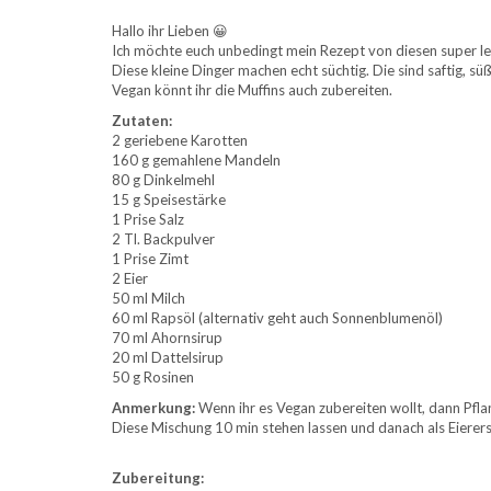
Hallo ihr Lieben 😀
Ich möchte euch unbedingt mein Rezept von diesen super l
Diese kleine Dinger machen echt süchtig. Die sind saftig, süß
Vegan könnt ihr die Muffins auch zubereiten.
Zutaten:
2 geriebene Karotten
160 g gemahlene Mandeln
80 g Dinkelmehl
15 g Speisestärke
1 Prise Salz
2 Tl. Backpulver
1 Prise Zimt
2 Eier
50 ml Milch
60 ml Rapsöl (alternativ geht auch Sonnenblumenöl)
70 ml Ahornsirup
20 ml Dattelsirup
50 g Rosinen
Anmerkung:
Wenn ihr es Vegan zubereiten wollt, dann Pfla
Diese Mischung 10 min stehen lassen und danach als Eierer
Zubereitung: