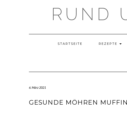
Skip
RUND 
to
content
STARTSEITE
REZEPTE
6. März 2021
GESUNDE MÖHREN MUFFIN