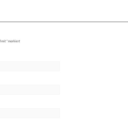
d mit
*
markiert