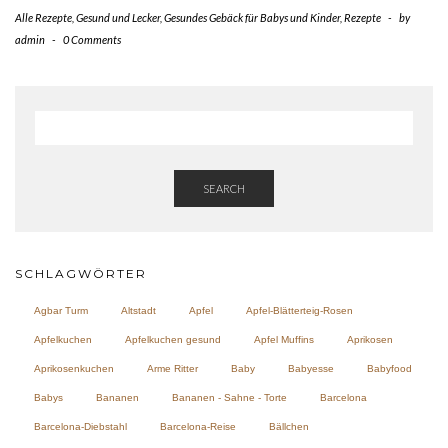
Alle Rezepte
,
Gesund und Lecker
,
Gesundes Gebäck für Babys und Kinder
,
Rezepte
-
by
admin
-
0 Comments
SEARCH
SCHLAGWÖRTER
Agbar Turm
Altstadt
Apfel
Apfel-Blätterteig-Rosen
Apfelkuchen
Apfelkuchen gesund
Apfel Muffins
Aprikosen
Aprikosenkuchen
Arme Ritter
Baby
Babyesse
Babyfood
Babys
Bananen
Bananen - Sahne - Torte
Barcelona
Barcelona-Diebstahl
Barcelona-Reise
Bällchen