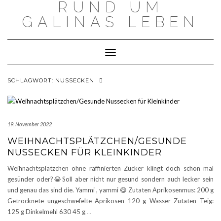
RUND UM
Skip
to
GALINAS LEBEN
content
Toggle Navigation
SCHLAGWORT:
NUSSECKEN
19. November 2022
WEIHNACHTSPLÄTZCHEN/GESUNDE
NUSSECKEN FÜR KLEINKINDER
Weihnachtsplätzchen ohne raffinierten Zucker klingt doch schon mal
gesünder oder?😂Soll aber nicht nur gesund sondern auch lecker sein
und genau das sind die. Yammi , yammi 😋 Zutaten Aprikosenmus: 200 g
Getrocknete ungeschwefelte Aprikosen 120 g Wasser Zutaten Teig:
125 g Dinkelmehl 630 45 g
…