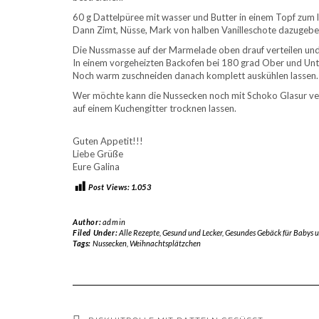
60 g Dattelpüree mit wasser und Butter in einem Topf zum l
Dann Zimt, Nüsse, Mark von halben Vanilleschote dazugebe
Die Nussmasse auf der Marmelade oben drauf verteilen und 
In einem vorgeheizten Backofen bei 180 grad Ober und Unte
Noch warm zuschneiden danach komplett auskühlen lassen.
Wer möchte kann die Nussecken noch mit Schoko Glasur verz
auf einem Kuchengitter trocknen lassen.
Guten Appetit!!!
Liebe Grüße
Eure Galina
Post Views:
1.053
Author:
admin
Filed Under:
Alle Rezepte
,
Gesund und Lecker
,
Gesundes Gebäck für Babys u
Tags:
Nussecken
,
Weihnachtsplätzchen