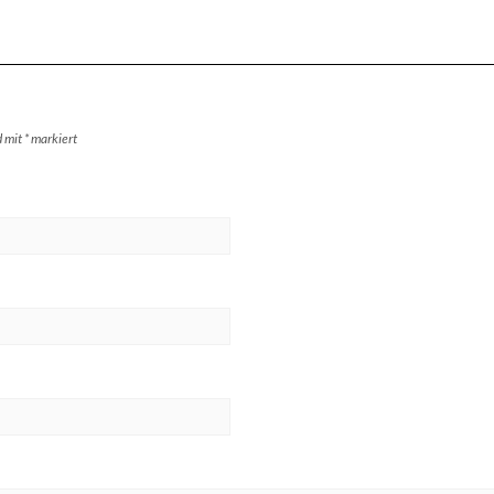
d mit
*
markiert