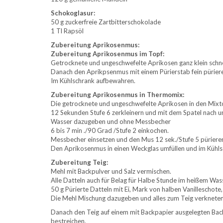
Schokoglasur:
50 g zuckerfreie Zartbitterschokolade
1 Tl Rapsöl
Zubereitung Aprikosenmus:
Zubereitung Aprikosenmus im Topf:
Getrocknete und ungeschwefelte Aprikosen ganz klein schnei
Danach den Aprikpsenmus mit einem Pürierstab fein püriere
Im Kühlschrank aufbewahren.
Zubereitung Aprikosenmus in Thermomix:
Die getrocknete und ungeschwefelte Aprikosen in den Mixt
12 Sekunden Stufe 6 zerkleinern und mit dem Spatel nach u
Wasser dazugeben und ohne Messbecher
6 bis 7 min ./90 Grad /Stufe 2 einkochen.
Messbecher einsetzen und den Mus 12 sek./Stufe 5 püriere
Den Aprikosenmus in einen Weckglas umfüllen und im Kühl
Zubereitung Teig:
Mehl mit Backpulver und Salz vermischen.
Alle Datteln auch für Belag für Halbe Stunde im heißem Was
50 g Pürierte Datteln mit Ei, Mark von halben Vanillescho
Die Mehl Mischung dazugeben und alles zum Teig verkneten. Z
Danach den Teig auf einem mit Backpapier ausgelegten Ba
bestreichen.