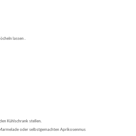
öcheln lassen .
den Kühlschrank stellen.
en Marmelade oder selbstgemachten Aprikosenmus