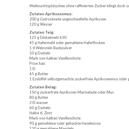
Weihnachtsplätzchen ohne raffinierten Zucker klingt doch s
Zutaten Aprikosenmus:
200 g Getrocknete ungeschwefelte Aprikosen
120 g Wasser
Zutaten Teig:
125 g Dinkelmehl 630
45 g Hafermehl oder gemahlene Haferflocken
1 tl Weinstein Backpulver
50 g Datteln
Mark von halben Vanilleschote
Prise Salz
1 Ei
65 g Butter
1 Esslöffel selbstgemachte zuckerfreie Aprikosenmus oder
Zutaten Belag:
150 g zuckerfreie Aprikosen Marmelade oder Mus
80 g Butter
2 El wasser
60 g Datteln
Halbe tl. Zimt
Mark von halben Vanilleschote
90 g gemahlene oder gehackte Haselnüsse
120 g gemahlene Mandeln