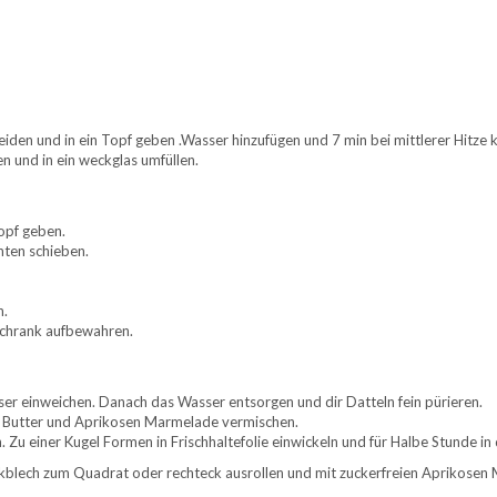
den und in ein Topf geben .Wasser hinzufügen und 7 min bei mittlerer Hitze k
n und in ein weckglas umfüllen.
opf geben.
nten schieben.
n.
schrank aufbewahren.
ser einweichen. Danach das Wasser entsorgen und dir Datteln fein pürieren.
te, Butter und Aprikosen Marmelade vermischen.
u einer Kugel Formen in Frischhaltefolie einwickeln und für Halbe Stunde in 
ckblech zum Quadrat oder rechteck ausrollen und mit zuckerfreien Aprikos