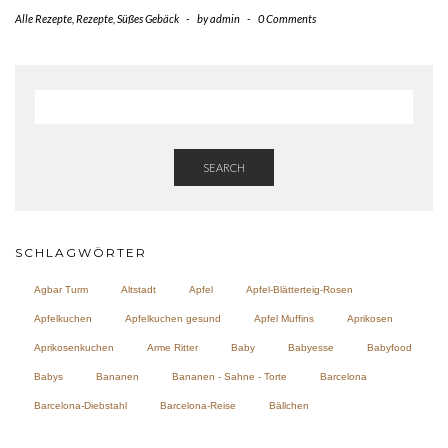
Alle Rezepte
,
Rezepte
,
Süßes Gebäck
-
by
admin
-
0 Comments
SEARCH
SCHLAGWÖRTER
Agbar Turm
Altstadt
Apfel
Apfel-Blätterteig-Rosen
Apfelkuchen
Apfelkuchen gesund
Apfel Muffins
Aprikosen
Aprikosenkuchen
Arme Ritter
Baby
Babyesse
Babyfood
Babys
Bananen
Bananen - Sahne - Torte
Barcelona
Barcelona-Diebstahl
Barcelona-Reise
Bällchen