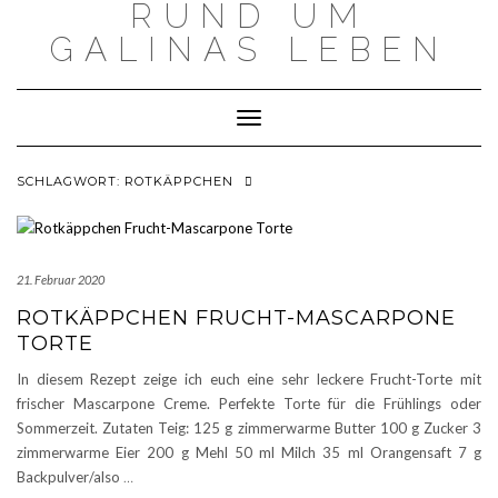
RUND UM
Skip
to
GALINAS LEBEN
content
Toggle Navigation
SCHLAGWORT:
ROTKÄPPCHEN
21. Februar 2020
ROTKÄPPCHEN FRUCHT-MASCARPONE
TORTE
In diesem Rezept zeige ich euch eine sehr leckere Frucht-Torte mit
frischer Mascarpone Creme. Perfekte Torte für die Frühlings oder
Sommerzeit. Zutaten Teig: 125 g zimmerwarme Butter 100 g Zucker 3
zimmerwarme Eier 200 g Mehl 50 ml Milch 35 ml Orangensaft 7 g
Backpulver/also
…