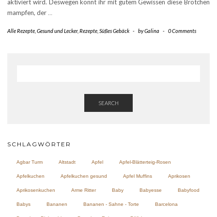
aktiviert wird. Deswegen könnt ihr mit gutem Gewissen diese Brötchen
mampfen, der
…
Alle Rezepte
,
Gesund und Lecker
,
Rezepte
,
Süßes Gebäck
-
by
Galina
-
0 Comments
SEARCH
SCHLAGWÖRTER
Agbar Turm
Altstadt
Apfel
Apfel-Blätterteig-Rosen
Apfelkuchen
Apfelkuchen gesund
Apfel Muffins
Aprikosen
Aprikosenkuchen
Arme Ritter
Baby
Babyesse
Babyfood
Babys
Bananen
Bananen - Sahne - Torte
Barcelona