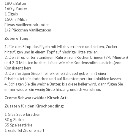
180 g Butter
160 g Zucker
1 Eigelb
150 ml Milch
Etwas Vanilleextrakt oder
1/2 Päckchen Vanillezucker
Zubereitung:
1. Für den Sirup das Eigelb mit Milch verrühren und sieben, Zucker
hinzufügen und in einem Topf auf niedrige Hitze stellen.
2. Den Sirup unter ständigem Rühren zum Kochen bringen (7-8 Minuten)
und 2-3 Minuten kochen, bis er wie eine Kondensmilch aussieht.(von
Konsistenz her)
3. Den fertigen Sirup in eine kleine Schüssel geben, mit einer
Frischhaltefolie abdecken und auf Raumtemperatur abkühlen lassen.
4. Schlagen Sie die weiche Butter, bis diese heller wird, dann fügen Sie
immer wieder ein wenig Sirup hinzu, gründlich verrühren.
Creme Schwarzwälder Kirsch Art:
Zutaten für den Kirschpudding:
1 Glas Sauerkirschen
50 g Zucker
55 Speisestärke
1 Esslöffel Zitronensaft