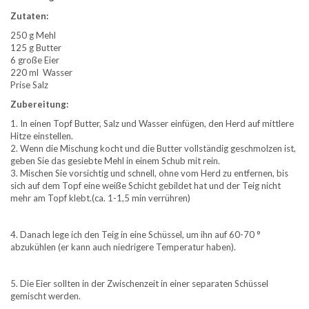
Zutaten:
250 g Mehl
125 g Butter
6 große Eier
220 ml Wasser
Prise Salz
Zubereitung:
1. In einen Topf Butter, Salz und Wasser einfügen, den Herd auf mittlere
Hitze einstellen.
2. Wenn die Mischung kocht und die Butter vollständig geschmolzen ist,
geben Sie das gesiebte Mehl in einem Schub mit rein.
3. Mischen Sie vorsichtig und schnell, ohne vom Herd zu entfernen, bis
sich auf dem Topf eine weiße Schicht gebildet hat und der Teig nicht
mehr am Topf klebt.(ca. 1-1,5 min verrühren)
4. Danach lege ich den Teig in eine Schüssel, um ihn auf 60-70 °
abzukühlen (er kann auch niedrigere Temperatur haben).
5. Die Eier sollten in der Zwischenzeit in einer separaten Schüssel
gemischt werden.