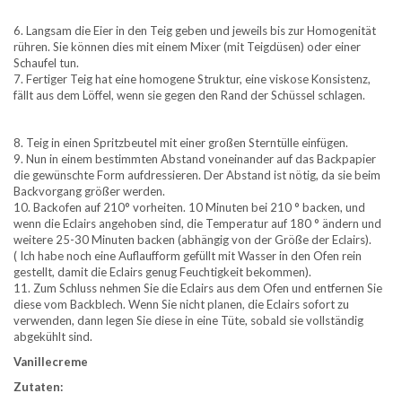
6. Langsam die Eier in den Teig geben und jeweils bis zur Homogenität
rühren. Sie können dies mit einem Mixer (mit Teigdüsen) oder einer
Schaufel tun.
7. Fertiger Teig hat eine homogene Struktur, eine viskose Konsistenz,
fällt aus dem Löffel, wenn sie gegen den Rand der Schüssel schlagen.
8. Teig in einen Spritzbeutel mit einer großen Sterntülle einfügen.
9. Nun in einem bestimmten Abstand voneinander auf das Backpapier
die gewünschte Form aufdressieren. Der Abstand ist nötig, da sie beim
Backvorgang größer werden.
10. Backofen auf 210° vorheiten. 10 Minuten bei 210 ° backen, und
wenn die Eclairs angehoben sind, die Temperatur auf 180 ° ändern und
weitere 25-30 Minuten backen (abhängig von der Größe der Eclairs).
( Ich habe noch eine Auflaufform gefüllt mit Wasser in den Ofen rein
gestellt, damit die Eclairs genug Feuchtigkeit bekommen).
11. Zum Schluss nehmen Sie die Eclairs aus dem Ofen und entfernen Sie
diese vom Backblech. Wenn Sie nicht planen, die Eclairs sofort zu
verwenden, dann legen Sie diese in eine Tüte, sobald sie vollständig
abgekühlt sind.
Vanillecreme
Zutaten: