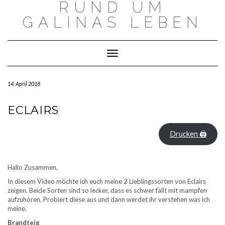
RUND UM
Skip
to
GALINAS LEBEN
content
Toggle Navigation
14. April 2018
ECLAIRS
Drucken 🖨
Hallo Zusammen,
In diesem Video möchte ich euch meine 2 Lieblingssorten von Eclairs
zeigen. Beide Sorten sind so lecker, dass es schwer fällt mit mampfen
aufzuhören. Probiert diese aus und dann werdet ihr verstehen was ich
meine.
Brandteig