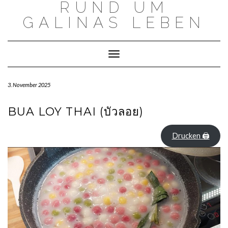
RUND UM
Skip
to
GALINAS LEBEN
content
Toggle Navigation
3. November 2025
BUA LOY THAI (บัวลอย)
Drucken 🖨