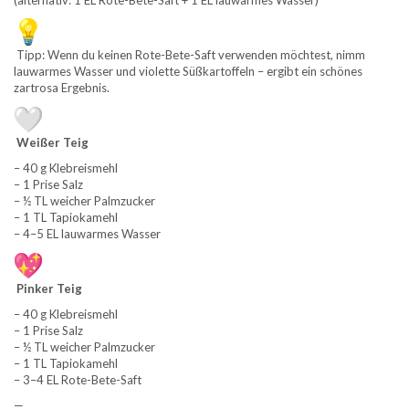
(alternativ: 1 EL Rote-Bete-Saft + 1 EL lauwarmes Wasser)
Tipp: Wenn du keinen Rote-Bete-Saft verwenden möchtest, nimm
lauwarmes Wasser und violette Süßkartoffeln – ergibt ein schönes
zartrosa Ergebnis.
Weißer Teig
– 40 g Klebreismehl
– 1 Prise Salz
– ½ TL weicher Palmzucker
– 1 TL Tapiokamehl
– 4–5 EL lauwarmes Wasser
Pinker Teig
– 40 g Klebreismehl
– 1 Prise Salz
– ½ TL weicher Palmzucker
– 1 TL Tapiokamehl
– 3–4 EL Rote-Bete-Saft
—