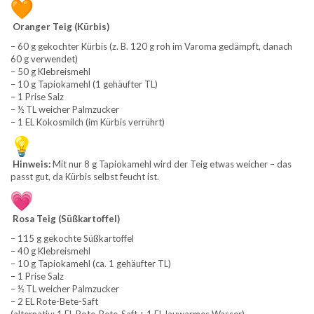
Oranger Teig (Kürbis)
– 60 g gekochter Kürbis (z. B. 120 g roh im Varoma gedämpft, danach
60 g verwendet)
– 50 g Klebreismehl
– 10 g Tapiokamehl (1 gehäufter TL)
– 1 Prise Salz
– ½ TL weicher Palmzucker
– 1 EL Kokosmilch (im Kürbis verrührt)
Hinweis:
Mit nur 8 g Tapiokamehl wird der Teig etwas weicher – das
passt gut, da Kürbis selbst feucht ist.
Rosa Teig (Süßkartoffel)
– 115 g gekochte Süßkartoffel
– 40 g Klebreismehl
– 10 g Tapiokamehl (ca. 1 gehäufter TL)
– 1 Prise Salz
– ½ TL weicher Palmzucker
– 2 EL Rote-Bete-Saft