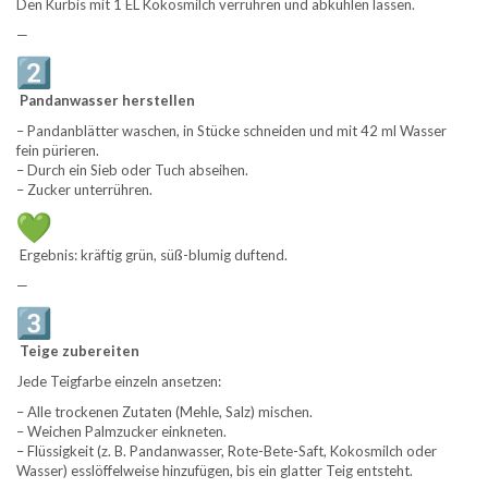
Den Kürbis mit 1 EL Kokosmilch verrühren und abkühlen lassen.
—
Pandanwasser herstellen
– Pandanblätter waschen, in Stücke schneiden und mit 42 ml Wasser
fein pürieren.
– Durch ein Sieb oder Tuch abseihen.
– Zucker unterrühren.
Ergebnis: kräftig grün, süß-blumig duftend.
—
Teige zubereiten
Jede Teigfarbe einzeln ansetzen:
– Alle trockenen Zutaten (Mehle, Salz) mischen.
– Weichen Palmzucker einkneten.
– Flüssigkeit (z. B. Pandanwasser, Rote-Bete-Saft, Kokosmilch oder
Wasser) esslöffelweise hinzufügen, bis ein glatter Teig entsteht.