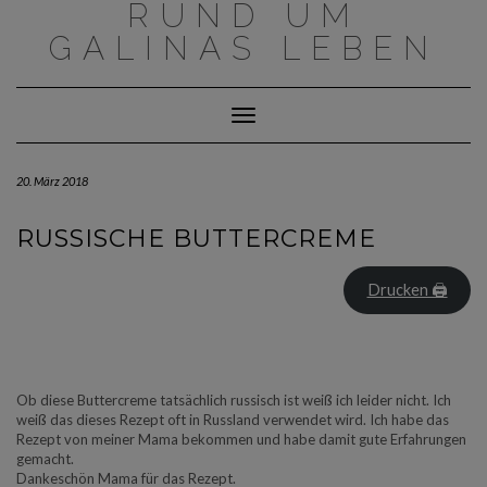
RUND UM
Skip
to
GALINAS LEBEN
content
Toggle Navigation
20. März 2018
RUSSISCHE BUTTERCREME
Drucken 🖨
Ob diese Buttercreme tatsächlich russisch ist weiß ich leider nicht. Ich
weiß das dieses Rezept oft in Russland verwendet wird. Ich habe das
Rezept von meiner Mama bekommen und habe damit gute Erfahrungen
gemacht.
Dankeschön Mama für das Rezept.