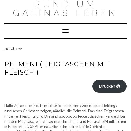
RUND UM
Skip
to
GALINAS LEBEN
content
Toggle Navigation
28. Juli 2019
PELMENI ( TEIGTASCHEN MIT
FLEISCH )
Drucken 🖨
Hallo Zusammen heute möchte ich euch eines von meinen Lieblings
russischen Gerichten zeigen, nämlich die Pelmeni. Das sind Teigtaschen
mit einer Fleischfüllung. Die sind sooooooo lecker. Bisschen vergleichbar
mit den Maultaschen. Ich sag manchmal das sind Russische Maultaschen
in Kleinformat. 😀 Aber natürlich schmecken beide Gerichte