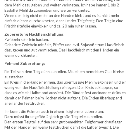
dem Mehl dazu geben und weiter verkneten. Ich habe immer 1 bis 2
Esslöffel Mehl da zugegeben und weiter verknetet.
Wenn der Teig nicht mehr an den Händen klebt und es ist nicht mehr
einfach diesen durchzukneten, dann ist der Teig fertig. Den Teig in eine
Frischhaltefolie einwickeln und ca. 20 min ruhen lassen.
Zubereitung Hackfleischfüllung:
Zwiebeln sehr fein hacken.
Gehackte Zwiebeln mit Salz, Pfeffer und evtl. Sojasoße zum Hackfleisch
dazugeben und gut vermischen. Das Hackfleisch mit den Händen ein
wenig durchkneten.
Pelmeni Zubereitung:
Ein Teil von dem Teig dünn ausrollen. Mit einem bemehlten Glas Kreise
ausstechen.
Ein Kreis in die Hände nehmen, das überflüssige Mehl wegpinseln und ein
wenig von der Hackfleischfüllung reinlegen. Den Kreis zuklappen, so
dass es wie ein Halbmond aussieht. Die Ränder fest aneinander drücken
damit der Pelmen beim Kochen nicht aufgeht. Die Enden überlappend
aneinander festdrücken.
Ihr könnt die Pelmeni auch in einem Teigformer zubereiten:
Dazu müsst ihr ungefähr 2 gleich große Teigteile ausrollen.
Den ersten Teigteil auf den sehr gut bemehlten Teigformer drauflegen.
Mit den Händen ein wenig festdrücken damit die Luft entweicht. Die