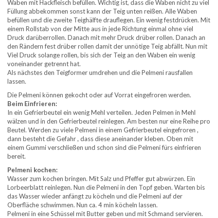
Waben mit Hackfleisch befüllen. Wichtig ist, dass die Waben nicht zu viel
Füllung abbekommen sonst kann der Teig unten reißen. Alle Waben
befüllen und die zweite Teighälfte drauflegen. Ein wenig festdrücken. Mit
einem Rollstab von der Mitte aus in jede Richtung einmal ohne viel
Druck darüberrollen. Danach mit mehr Druck drüber rollen. Danach an
den Rändern fest drüber rollen damit der unnötige Teig abfällt. Nun mit
Viel Druck solange rollen, bis sich der Teig an den Waben ein wenig
voneinander getrennt hat.
Als nächstes den Teigformer umdrehen und die Pelmeni rausfallen
lassen.
Die Pelmeni können gekocht oder auf Vorrat eingefroren werden.
Beim Einfrieren:
In ein Gefrierbeutel ein wenig Mehl verteilen. Jeden Pelmen in Mehl
wälzen und in den Gefrierbeutel reinlegen. Am besten nur eine Reihe pro
Beutel. Werden zu viele Pelmeni in einem Gefrierbeutel eingefroren ,
dann besteht die Gefahr , dass diese aneinander kleben. Oben mit
einem Gummi verschließen und schon sind die Pelmeni fürs einfrieren
bereit.
Pelmeni kochen:
Wasser zum kochen bringen. Mit Salz und Pfeffer gut abwürzen. Ein
Lorbeerblatt reinlegen. Nun die Pelmeni in den Topf geben. Warten bis
das Wasser wieder anfängt zu köcheln und die Pelmeni auf der
Oberfläche schwimmen. Nun ca. 4 min köcheln lassen.
Pelmeni in eine Schüssel mit Butter geben und mit Schmand servieren.