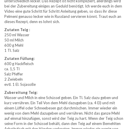
unterschiedlich lecker. Das Rezept ist nicht kompliziert, allerdings wird
bei der Zubereitung einiges an Geduld benötigt. Ich werde euch in dem
Video eine gute Schritt für Schritt Anleitung geben, so dass ihr diese
Pelmeni genauso lecker wie in Russland servieren könnt. Traut euch an
dieses Rezept, denn es lohnt sich.
Zutaten Teig :
250 ml Wasser
50 ml Milch
600 g Mehl
1 Tl. Salz
Zutaten Füllung:
600 g Hackfleisch
ca. 1,5 Tl
Salz Pfeffer
2 Zwiebeln
evtl. 1 El. Sojasoße
Zubereitung Teig:
Wasser und Milch in eine Schüssel geben. Ein Tl. Salz dazu geben und
kurz verrühren. Ein Teil Von dem Mehl dazugeben (ca. 4 El) und mit
einem Löffel oder Schneebesen gut durchmischen. Immer wieder ein
wenig von dem Mehl dazugeben und verrühren. Nicht das ganze Mehl
auf einmal hinzufügen, sonst wird der Teig zu hart. Wenn der Teig schon
seine Form in der Schüssel behält, dann den Teig auf einem Bemehlten
Arbeitstisch mit den Händen verkneten. Immer wieder ein wenig von