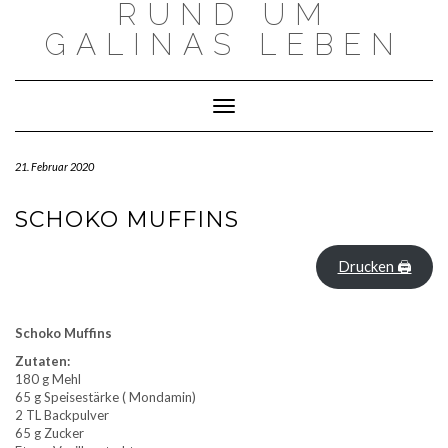
RUND UM
Skip
to
GALINAS LEBEN
content
Toggle Navigation
21. Februar 2020
SCHOKO MUFFINS
Drucken 🖨
Schoko Muffins
Zutaten:
180 g Mehl
65 g Speisestärke ( Mondamin)
2 TL Backpulver
65 g Zucker