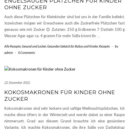
ENGELSAUGEN PLÄTZCHEN FÜR KINDER
OHNE ZUCKER
Auch diese Plätzchen für Kleinkinder sind bei uns in der Familie beliebt.
Inzwischen mögen wir Erwachsene auch die Zuckerfreie Plätzchen fast
genauso wie mit Zucker 😊 Zutaten: 250 g Erdbeeren 7 Datteln 100 g
Wasser Agar agar ca. 4 gramm Für mehr Süße könnt ihr
…
Alle Rezepte
,
Gesund und Lecker
,
Gesundes Gebäck für Babys und Kinder
,
Rezepte
-
by
admin
-
0 Comments
22. Dezember 2022
KOKOSMAKRONEN FÜR KINDER OHNE
ZUCKER
Kokosmakronen sind sehr leckere und saftige Weihnachtsplätzchen. Ich
mache diese öfters in der Winterzeit und werde dabei zu einer Raupe
nimmersatt. Grad aus diesem Grund brauchte ich eine gesündere
Variante. Ich machte Kokosmakronen, die ihre Süße von Dattelsirup