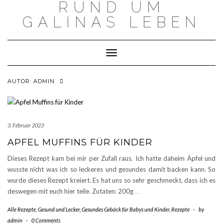
RUND UM
Skip
to
GALINAS LEBEN
content
Toggle Navigation
AUTOR:
ADMIN
3. Februar 2023
APFEL MUFFINS FÜR KINDER
Dieses Rezept kam bei mir per Zufall raus. Ich hatte daheim Äpfel und
wusste nicht was ich so leckeres und gesundes damit backen kann. So
wurde dieses Rezept kreiert. Es hat uns so sehr geschmeckt, dass ich es
deswegen mit euch hier teile. Zutaten: 200g
…
Alle Rezepte
,
Gesund und Lecker
,
Gesundes Gebäck für Babys und Kinder
,
Rezepte
-
by
admin
-
0 Comments