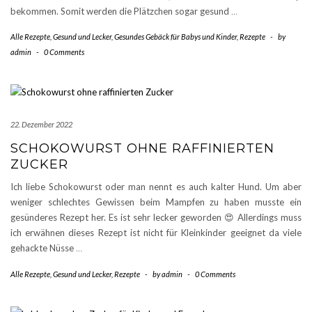
bekommen. Somit werden die Plätzchen sogar gesund
…
Alle Rezepte
,
Gesund und Lecker
,
Gesundes Gebäck für Babys und Kinder
,
Rezepte
-
by
admin
-
0 Comments
22. Dezember 2022
SCHOKOWURST OHNE RAFFINIERTEN
ZUCKER
Ich liebe Schokowurst oder man nennt es auch kalter Hund. Um aber
weniger schlechtes Gewissen beim Mampfen zu haben musste ein
gesünderes Rezept her. Es ist sehr lecker geworden 😍 Allerdings muss
ich erwähnen dieses Rezept ist nicht für Kleinkinder geeignet da viele
gehackte Nüsse
…
Alle Rezepte
,
Gesund und Lecker
,
Rezepte
-
by
admin
-
0 Comments