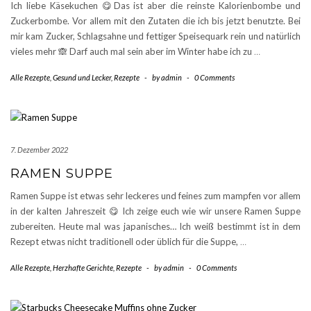
Ich liebe Käsekuchen 😋Das ist aber die reinste Kalorienbombe und
Zuckerbombe. Vor allem mit den Zutaten die ich bis jetzt benutzte. Bei
mir kam Zucker, Schlagsahne und fettiger Speisequark rein und natürlich
vieles mehr 🙈 Darf auch mal sein aber im Winter habe ich zu
…
Alle Rezepte
,
Gesund und Lecker
,
Rezepte
-
by
admin
-
0 Comments
7. Dezember 2022
RAMEN SUPPE
Ramen Suppe ist etwas sehr leckeres und feines zum mampfen vor allem
in der kalten Jahreszeit 😋 Ich zeige euch wie wir unsere Ramen Suppe
zubereiten. Heute mal was japanisches… Ich weiß bestimmt ist in dem
Rezept etwas nicht traditionell oder üblich für die Suppe,
…
Alle Rezepte
,
Herzhafte Gerichte
,
Rezepte
-
by
admin
-
0 Comments