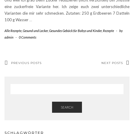
Und weil ich grad beim Zucker reduzieren (nicht verzichten) bin ,musste
eine zuckerfreie Variante her. Ich zeige euch zwei unterschiedliche
Varianten die mir sehr schmecken. Zutaten: 250 g Erdbeeren 7 Datteln
100 g Wasser
…
Alle Rezepte
,
Gesund und Lecker
,
Gesundes Gebäck für Babys und Kinder
,
Rezepte
-
by
admin
-
0 Comments
PREVIOUS POSTS
NEXT POSTS
SEARCH
SCHLAGWÖRTER